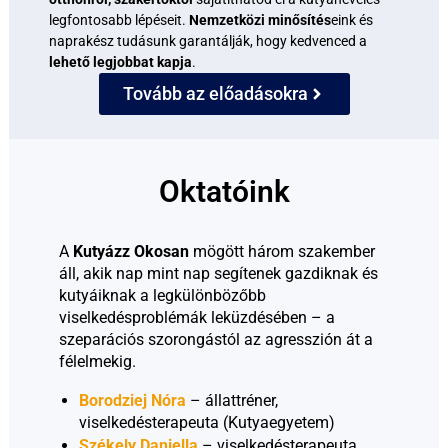
legfontosabb lépéseit.
Nemzetközi minősítés
eink és
naprakész tudásunk garantálják, hogy kedvenced
a
lehető
legjobbat kapja
.
Tovább az előadásokra
Oktatóink
A 
Kutyázz Okosan
 mögött három szakember 
áll, akik nap mint nap 
segítenek
gazdiknak és
kutyáiknak a legkülönbözőbb
viselkedésproblémák leküzdésében – a
szeparációs szorongástól az agresszión át a
félelmekig.
Borodziej Nóra
 – állattréner, 
viselkedésterapeuta (Kutyaegyetem)
Székely Daniella
 – viselkedésterapeuta, 