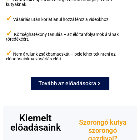
kutyáknak.
✓
Vásárlás után korlátlanul hozzáférsz a videókhoz.
✓
Költséghatékony tanulás – az élő tanfolyamok árának
töredékéért.
✓
Nem árulunk zsákbamacskát – bele lehet tekinteni az
előadásainkba vásárlás előtt.
Tovább az előadásokra
Kiemelt
Szorongó kutya
előadásaink
szorongó
gazdival?