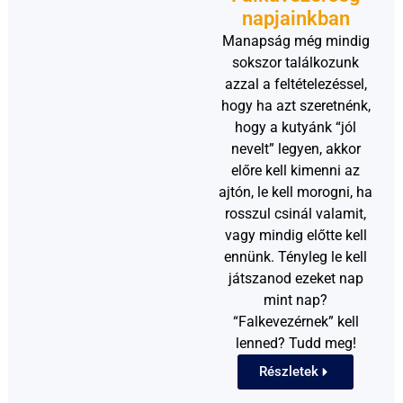
napjainkban
Manapság még mindig
sokszor találkozunk
azzal a feltételezéssel,
hogy ha azt szeretnénk,
hogy a kutyánk “jól
nevelt” legyen, akkor
előre kell kimenni az
ajtón, le kell morogni, ha
rosszul csinál valamit,
vagy mindig előtte kell
ennünk. Tényleg le kell
játszanod ezeket nap
mint nap?
“Falkevezérnek” kell
lenned? Tudd meg!​
Részletek