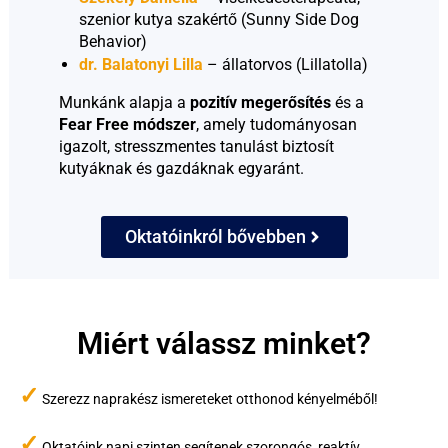
szenior kutya szakértő (Sunny Side Dog 
Behavior)
dr. Balatonyi Lilla
 – állatorvos (Lillatolla)
Munkánk alapja a 
pozitív megerősítés
 és a 
Fear Free módszer
, amely tudományosan 
igazolt, stresszmentes tanulást biztosít 
kutyáknak és gazdáknak egyaránt.
Oktatóinkról bővebben
Miért válassz minket?
✓
Szerezz naprakész ismereteket otthonod kényelméből!
✓
Oktatóink napi szinten segítenek szorongós, reaktív