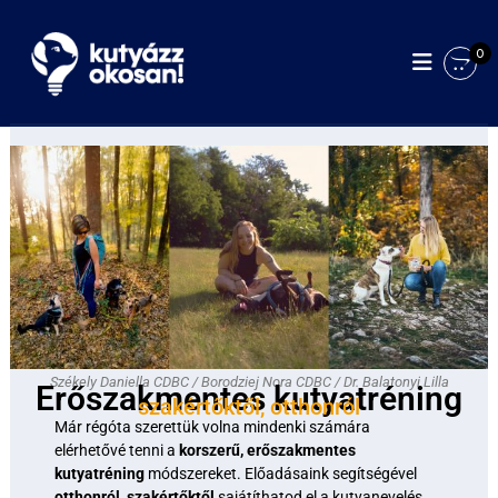
0
Székely Daniella CDBC / Borodziej Nora CDBC / Dr. Balatonyi Lilla
Erőszakmentes kutyatréning
szakértőktől, otthonról
Már régóta szerettük volna mindenki számára
elérhetővé tenni a
korszerű, erőszakmentes
kutyatréning
módszereket. Előadásaink segítségével
otthonról, szakértőktől
sajátíthatod el a kutyanevelés