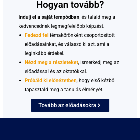
Hogyan tovább?
Indulj el a saját tempódban
, és találd meg a
kedvencednek legmegfelelőbb képzést.
Fedezd fel
témakörönként csoportosított
előadásainkat, és válaszd ki azt, ami a
leginkább érdekel.
Nézd meg a részleteket
,
ismerkedj meg az
előadással és az oktatókkal.
Próbáld ki előnézetben
, hogy első kézből
tapasztald meg a tanulás élményét.
Tovább az előadásokra